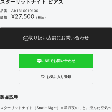
スターリットナイト ピアス
AK1310010400
品番
通
¥27,500
価格
（税込）
常
価
格
取り扱い店舗にお問い合わせ
LINEでお問い合わせ
お気に入り登録
製品説明
スターリットナイト（Starlit Night）＝星月夜のこと。澄んだ空気の