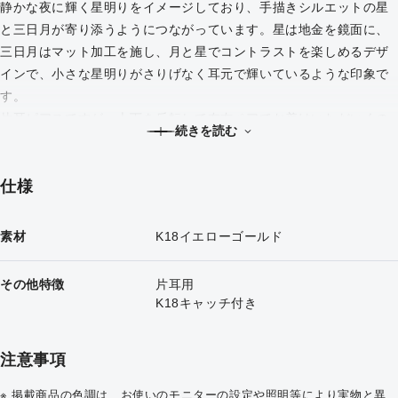
静かな夜に輝く星明りをイメージしており、手描きシルエットの星
と三日月が寄り添うようにつながっています。星は地金を鏡面に、
三日月はマット加工を施し、月と星でコントラストを楽しめるデザ
インで、小さな星明りがさりげなく耳元で輝いているような印象で
す。
片耳ピアスですが、上下を反転して左右ペアでお着けいただいくの
続きを読む
もおすすめです。
仕様
素材
K18イエローゴールド
その他特徴
片耳用
K18キャッチ付き
注意事項
掲載商品の色調は、お使いのモニターの設定や照明等により実物と異