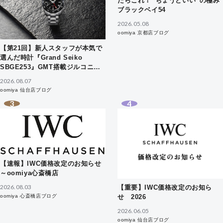
たらこれ！”ちょうどいい”の極み
ブラックベイ54
2026.05.08
oomiya 京都店ブログ
【第21回】新人スタッフが本気で
選んだ時計『Grand Seiko
SBGE253』GMT搭載ジルコニ
ア・セラミックス採用モデル
2026.08.07
oomiya 仙台店ブログ
【速報】IWC価格改定のお知らせ
～oomiya心斎橋店
2026.08.03
【重要】IWC価格改定のお知ら
せ 2026
oomiya 心斎橋店ブログ
2026.06.05
oomiya 仙台店ブログ