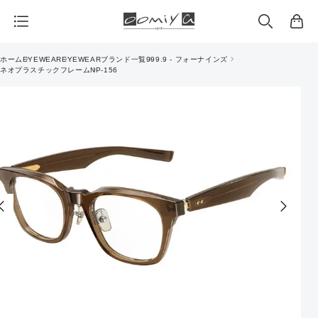
カ
ー
ト
ホーム
EYEWEAR
EYEWEARブランド一覧
999.9 - フォーナインズ
ネオプラスチックフレーム
NP-156