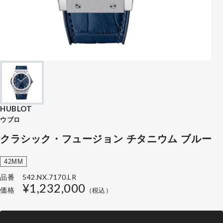
HUBLOT
ウブロ
クラシック・フュージョン チタニウム ブルー
42MM
542.NX.7170.LR
品番
通
¥1,232,000
価格
（税込）
常
価