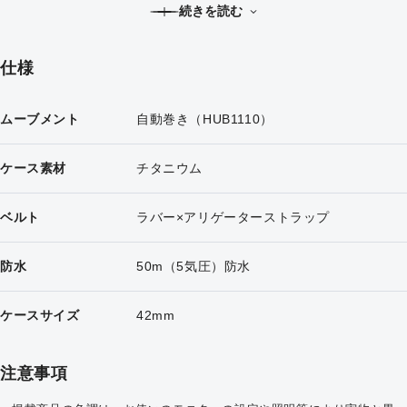
続きを読む
現代的な洗練を加えたこのクラシック・フュージョン シリーズは、
現代的な素材にエレガントなシルエットを作り出す伝統的な金属を
組み合わせており、アバンギャルドでありながら生来のクラシカル
仕様
さを合わせ持ったタイムピースです。
ムーブメント
自動巻き（HUB1110）
ケース素材
チタニウム
ベルト
ラバー×アリゲーターストラップ
防水
50m（5気圧）防水
ケースサイズ
42mm
注意事項