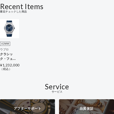
Recent Items
最近チェックした商品
42MM
ウブロ
クラシッ
ク・フュー
ジョン チタ
¥1,232,000
ニウム ブル
（税込）
ー
Service
サービス
アフターサポート
品質保証