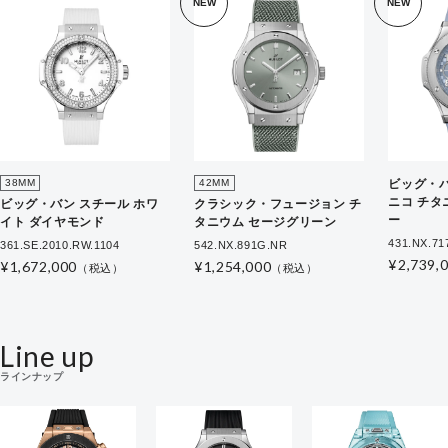
NEW
NEW
38MM
42MM
ビッグ・バ
ニコ チタ
ビッグ・バン スチール ホワ
クラシック・フュージョン チ
ー
イト ダイヤモンド
タニウム セージグリーン
431.NX.71
361.SE.2010.RW.1104
542.NX.891G.NR
¥2,739,
¥1,672,000
¥1,254,000
（税込）
（税込）
Line up
ラインナップ